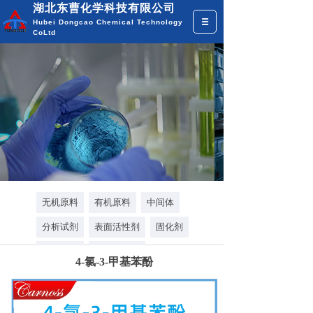
湖北东曹化学科技有限公司
Hubei Dongcao Chemical Technology
CoLtd
多年专注化学品研发
为企业提供全面的化工原料供应
全国热线：18971318572
无机原料
有机原料
中间体
分析试剂
表面活性剂
固化剂
选矿药剂
催化剂助剂
4-氯-3-甲基苯酚
香精香料
溶剂