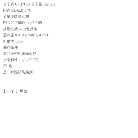
分子式 C7H7ClO 分子量 142.583
闪点 93.4±21.8 °C
质量 142.018539
PSA 20.23000 LogP 2.89
外观性状 灰白色晶体
蒸汽压 0.0±0.4 mmHg at 25°C
折射率 1.566
储存条件
本品应密封避光保存。
水溶解性 4 g/L (20 ºC)
用 途
是一种医药防腐剂。
上一个：
甲酸
下一个：
2,3-二甲苯酚
服务热线：18971318572