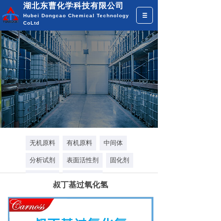
湖北东曹化学科技有限公司
Hubei Dongcao Chemical Technology
CoLtd
多年专注化学品研发
为企业提供全面的化工原料供应
全国热线：18971318572
无机原料
有机原料
中间体
分析试剂
表面活性剂
固化剂
选矿药剂
催化剂助剂
叔丁基过氧化氢
香精香料
溶剂