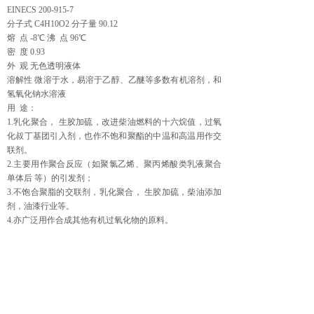
EINECS 200-915-7
分子式 C4H10O2 分子量 90.12
熔 点 -8℃ 沸 点 96℃
密 度 0.93
外 观 无色透明液体
溶解性 微溶于水，易溶于乙醇、乙醚等多数有机溶剂，和
氢氧化钠水溶液
用 途：
1.乳化聚合， 生胶加硫，改进柴油燃料的十六烷值，过氧
化叔丁基团引入剂，也作不饱和聚酯的中温和高温用作交
联剂。
2.主要用作聚合反应（如聚氯乙烯、聚丙烯酸类乳液聚合
单体后 等）的引发剂；
3.不饱合聚脂的交联剂，乳化聚合， 生胶加硫，柴油添加
剂，油漆行业等。
4.亦广泛用作合成其他有机过氧化物的原料。
上一个：
二月桂酸二丁基锡
下一个：
间戊二烯